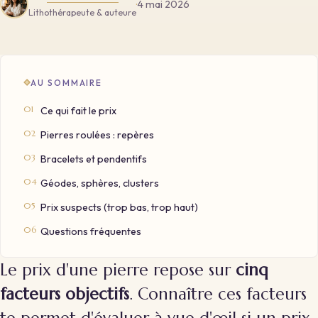
·
4 mai 2026
Lithothérapeute & auteure
AU SOMMAIRE
Ce qui fait le prix
Pierres roulées : repères
Bracelets et pendentifs
Géodes, sphères, clusters
Prix suspects (trop bas, trop haut)
Questions fréquentes
Le prix d'une pierre repose sur
cinq
facteurs objectifs
. Connaître ces facteurs
te permet d'évaluer à vue d'œil si un prix